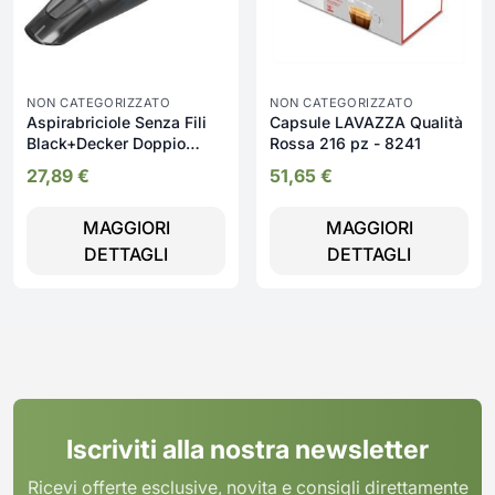
NON CATEGORIZZATO
NON CATEGORIZZATO
Aspirabriciole Senza Fili
Capsule LAVAZZA Qualità
Black+Decker Doppio
Rossa 216 pz - 8241
Sistema Di Filtraggio -
27,89
€
51,65
€
NVC115JL-Q
MAGGIORI
MAGGIORI
DETTAGLI
DETTAGLI
Iscriviti alla nostra newsletter
Ricevi offerte esclusive, novita e consigli direttamente