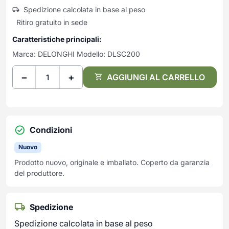
Frullatori
Spedizione calcolata in base al peso
Lampade da parete
Mobili Ingresso
Grattugie elettriche
TAVOLI USATI
TAVOLINI USATI
Ritiro gratuito in sede
Lampade da tavolo
Mobili Multiuso
Macchine caffe e capsule
Lampade da terra
Multiuso e Scarpiere
Caratteristiche principali:
Pulizia Casa
Scarpiere
Marca: DELONGHI Modello: DLSC200
Robot Da Cucina
Sbattitori
SOGGIORNO
UFFICIO
−
+
AGGIUNGI AL CARRELLO
Spremiagrumi e Centrifughe
Complementi Soggiorno
Banconi Reception
Stiro
Divani e Poltrone
Cucitrici e accessori
Tostapane
Sedie e Sgabelli
Mobili per ufficio
Tritacarne
Soggiorni e Pareti
Moduli per ufficio
Condizioni
Tritaverdure elettrici
Tavoli e Tavolini
Poltrone Barber Shop
Nuovo
Utensili da cucina
Scrivanie
Prodotto nuovo, originale e imballato. Coperto da garanzia
Yogurtiere
Sedie per ufficio
del produttore.
Spedizione
Spedizione calcolata in base al peso