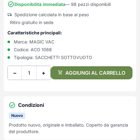
Frullatori
Disponibilità immediata
— 98 pezzi disponibili
Lampade da parete
Mobili Ingresso
Grattugie elettriche
TAVOLI USATI
TAVOLINI USATI
Spedizione calcolata in base al peso
Lampade da tavolo
Mobili Multiuso
Macchine caffe e capsule
Ritiro gratuito in sede
Lampade da terra
Multiuso e Scarpiere
Pulizia Casa
Scarpiere
Caratteristiche principali:
Robot Da Cucina
Marca:
MAGIC VAC
Sbattitori
SOGGIORNO
UFFICIO
Codice:
ACO 1068
Spremiagrumi e Centrifughe
Complementi Soggiorno
Banconi Reception
Tipologia:
SACCHETTI SOTTOVUOTO
Stiro
Divani e Poltrone
Cucitrici e accessori
Tostapane
Sedie e Sgabelli
Mobili per ufficio
−
+
AGGIUNGI AL CARRELLO
Tritacarne
Soggiorni e Pareti
Moduli per ufficio
Tritaverdure elettrici
Tavoli e Tavolini
Poltrone Barber Shop
Utensili da cucina
Scrivanie
Yogurtiere
Sedie per ufficio
Condizioni
Nuovo
Prodotto nuovo, originale e imballato. Coperto da garanzia
del produttore.