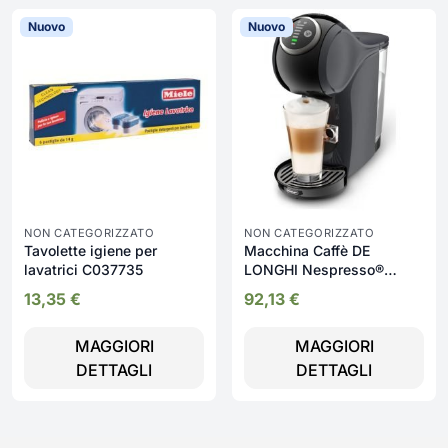
Nuovo
Nuovo
NON CATEGORIZZATO
NON CATEGORIZZATO
Tavolette igiene per
Macchina Caffè DE
lavatrici C037735
LONGHI Nespresso®
Genio S Plus -
13,35
€
92,13
€
EDG315.CGY
MAGGIORI
MAGGIORI
DETTAGLI
DETTAGLI