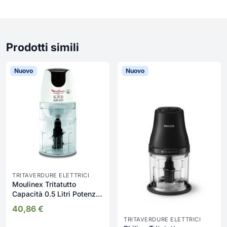
Prodotti simili
Nuovo
Nuovo
TRITAVERDURE ELETTRICI
Moulinex Tritatutto
Capacità 0.5 Litri Potenza
500 Watt Funzione a
40,86
€
Pressione colore Bianco -
TRITAVERDURE ELETTRICI
DJ450B Masterchop