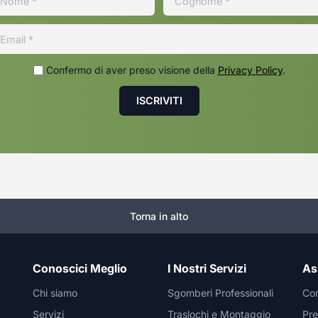
Confermo di aver preso visione della
Privacy Policy
.
Torna in alto
Conoscici Meglio
I Nostri Servizi
As
Chi siamo
Sgomberi Professionali
Con
Servizi
Traslochi e Montaggio
Pre