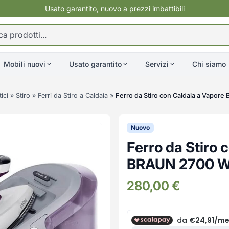
Usato garantito, nuovo a prezzi imbattibili
Mobili nuovi
Usato garantito
Servizi
Chi siamo
ici
»
Stiro
»
Ferri da Stiro a Caldaia
»
Ferro da Stiro con Caldaia a Vapore
Nuovo
Ferro da Stiro 
BRAUN 2700 Wa
280,00
€