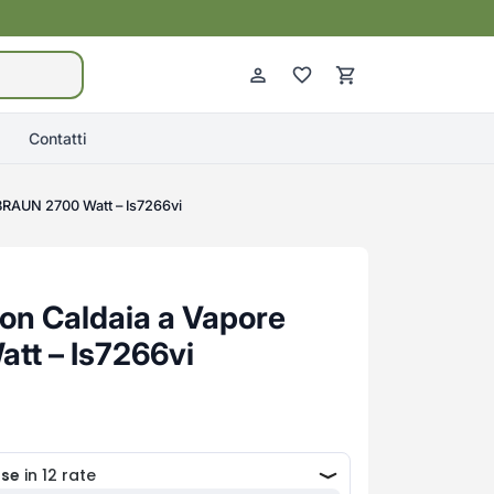
Contatti
 BRAUN 2700 Watt – Is7266vi
con Caldaia a Vapore
tt – Is7266vi