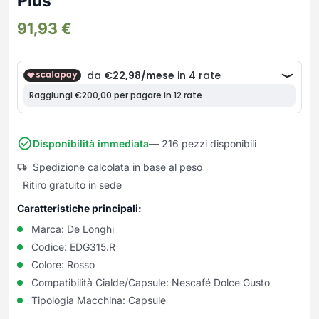
Plus
Frullatori
Lampade da parete
Mobili Ingresso
Grattugie elettriche
91,93
€
TAVOLI USATI
TAVOLINI USATI
Lampade da tavolo
Mobili Multiuso
Macchine caffe e capsule
Lampade da terra
Multiuso e Scarpiere
Pulizia Casa
Scarpiere
Robot Da Cucina
Sbattitori
SOGGIORNO
UFFICIO
Spremiagrumi e Centrifughe
Complementi Soggiorno
Banconi Reception
Stiro
Divani e Poltrone
Cucitrici e accessori
Disponibilità immediata
— 216 pezzi disponibili
Tostapane
Sedie e Sgabelli
Mobili per ufficio
Spedizione calcolata in base al peso
Tritacarne
Soggiorni e Pareti
Moduli per ufficio
Ritiro gratuito in sede
Tritaverdure elettrici
Tavoli e Tavolini
Poltrone Barber Shop
Caratteristiche principali:
Utensili da cucina
Scrivanie
Marca:
De Longhi
Yogurtiere
Sedie per ufficio
Codice:
EDG315.R
Colore:
Rosso
Compatibilità Cialde/Capsule:
Nescafé Dolce Gusto
Tipologia Macchina:
Capsule