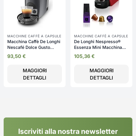
MACCHINE CAFFÈ A CAPSULE
MACCHINE CAFFÈ A CAPSULE
Macchina Caffè De Longhi
De Longhi Nespresso®
Nescafé Dolce Gusto
Essenza Mini Macchina
Capsule 1600 watt colore
Caffè a Capsule colore
93,50
€
105,36
€
Nero - EDG426.GY
Rosso -EN85.R
MAGGIORI
MAGGIORI
DETTAGLI
DETTAGLI
Iscriviti alla nostra newsletter