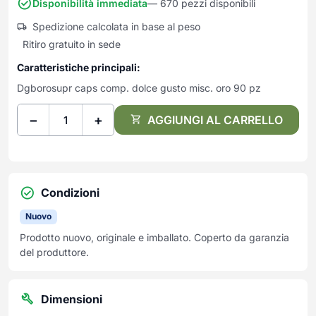
Frullatori
Disponibilità immediata
— 670 pezzi disponibili
Lampade da parete
Mobili Ingresso
Grattugie elettriche
Spedizione calcolata in base al peso
TAVOLI USATI
TAVOLINI USATI
Lampade da tavolo
Mobili Multiuso
Macchine caffe e capsule
Ritiro gratuito in sede
Lampade da terra
Multiuso e Scarpiere
Pulizia Casa
Caratteristiche principali:
Scarpiere
Robot Da Cucina
Dgborosupr caps comp. dolce gusto misc. oro 90 pz
Sbattitori
SOGGIORNO
UFFICIO
−
+
Spremiagrumi e Centrifughe
AGGIUNGI AL CARRELLO
Complementi Soggiorno
Banconi Reception
Stiro
Divani e Poltrone
Cucitrici e accessori
Tostapane
Sedie e Sgabelli
Mobili per ufficio
Tritacarne
Soggiorni e Pareti
Moduli per ufficio
Condizioni
Tritaverdure elettrici
Tavoli e Tavolini
Poltrone Barber Shop
Utensili da cucina
Scrivanie
Nuovo
Yogurtiere
Sedie per ufficio
Prodotto nuovo, originale e imballato. Coperto da garanzia
del produttore.
Dimensioni