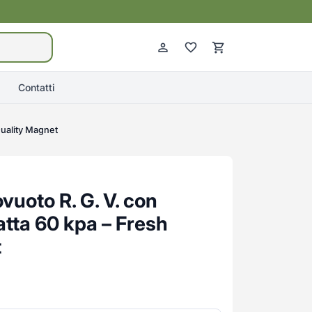
Contatti
Quality Magnet
uoto R. G. V. con
tta 60 kpa – Fresh
t