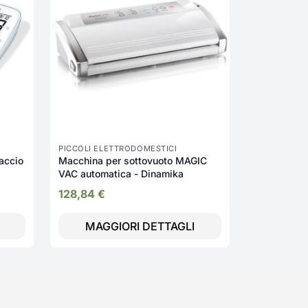
risottiera 
700 W
39,54
€
PICCOLI ELETTRODOMESTICI
accio
Macchina per sottovuoto MAGIC
VAC automatica - Dinamika
128,84
€
MAGGIORI DETTAGLI
MAGG