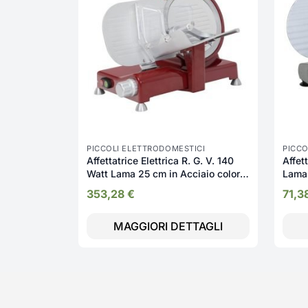
PICCOLI ELETTRODOMESTICI
PICCO
Affettatrice Elettrica R. G. V. 140
Affett
Watt Lama 25 cm in Acciaio colore
Lama
Rosso - 90447 Luxury 25
Base 
353,28
€
71,3
MAGGIORI DETTAGLI