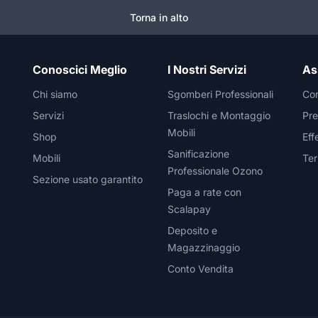
Torna in alto
Conoscici Meglio
I Nostri Servizi
As
Chi siamo
Sgomberi Professionali
Con
Servizi
Traslochi e Montaggio
Pre
Mobili
Shop
Eff
Sanificazione
Mobili
Ter
Professionale Ozono
Sezione usato garantito
Paga a rate con
Scalapay
Deposito e
Magazzinaggio
Conto Vendita