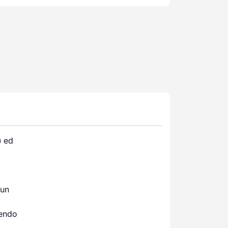
) ed
 un
bendo