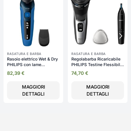
RASATURA E BARBA
RASATURA E BARBA
Rasoio elettrico Wet & Dry
Regolabarba Ricaricabile
PHILIPS con lame
PHILIPS Testine Flessibili
ComfortTech - S5466/17
+ Wet&Dry - S3143/02
82,39
€
74,70
€
MAGGIORI
MAGGIORI
DETTAGLI
DETTAGLI