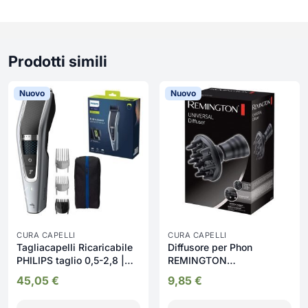
Prodotti simili
Nuovo
Nuovo
CURA CAPELLI
CURA CAPELLI
Tagliacapelli Ricaricabile
Diffusore per Phon
PHILIPS taglio 0,5-2,8 |
REMINGTON
HC5630/15
asciugacapelli Universale
45,05
€
9,85
€
- D52DU