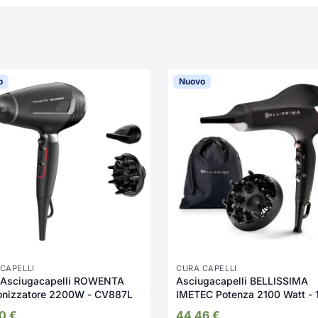
o
Nuovo
CAPELLI
CURA CAPELLI
 Asciugacapelli ROWENTA
Asciugacapelli BELLISSIMA
Ionizzatore 2200W - CV887L
IMETEC Potenza 2100 Watt - 
90
€
44,46
€