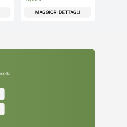
MAGGIORI DETTAGLI
MAGG
asella