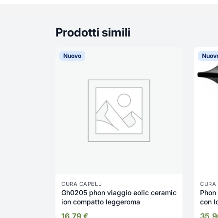
Prodotti simili
Nuovo
Nuov
CURA CAPELLI
CURA 
Gh0205 phon viaggio eolic ceramic
Phon
ion compatto leggeroma
con 
16,79
€
35,