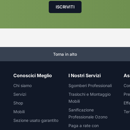
Torna in alto
Conoscici Meglio
I Nostri Servizi
As
Chi siamo
Sgomberi Professionali
Con
Servizi
Traslochi e Montaggio
Pre
Mobili
Shop
Eff
Sanificazione
Mobili
Ter
Professionale Ozono
Sezione usato garantito
Paga a rate con