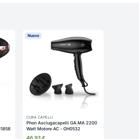
Nuovo
Nuovo
CURA CAPEL
Piastra pe
Stretta Pro
27,23
€
CURA CAPELLI
Phon Asciugacapelli GA.MA 2200
11858
Watt Motore AC - GH0532
46,93
€