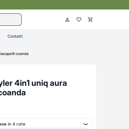
Contatti
ciacapelli coanda
ler 4in1 uniq aura
 coanda