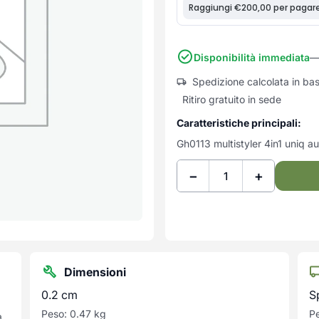
Disponibilità immediata
—
Spedizione calcolata in ba
Ritiro gratuito in sede
Caratteristiche principali:
Gh0113 multistyler 4in1 uniq au
−
+
Dimensioni
0.2 cm
S
Peso: 0.47 kg
Pe
a