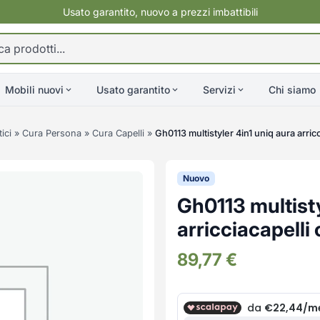
Usato garantito, nuovo a prezzi imbattibili
Mobili nuovi
Usato garantito
Servizi
Chi siamo
ici
»
Cura Persona
»
Cura Capelli
»
Gh0113 multistyler 4in1 uniq aura arric
Nuovo
Gh0113 multisty
arricciacapelli
89,77
€