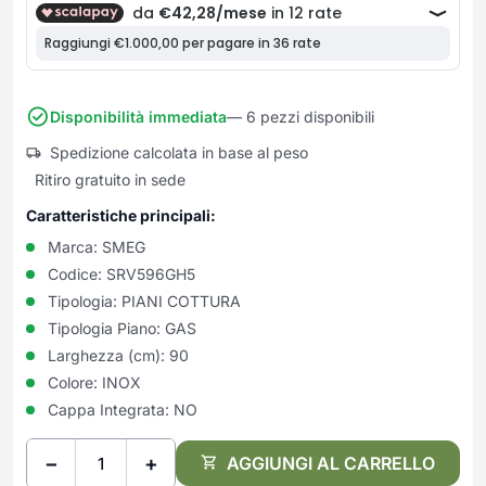
Frullatori
Lampade da parete
Mobili Ingresso
Grattugie elettriche
TAVOLI USATI
TAVOLINI USATI
Lampade da tavolo
Mobili Multiuso
Macchine caffe e capsule
Lampade da terra
Multiuso e Scarpiere
Pulizia Casa
Scarpiere
Disponibilità immediata
— 6 pezzi disponibili
Robot Da Cucina
Sbattitori
Spedizione calcolata in base al peso
SOGGIORNO
UFFICIO
Ritiro gratuito in sede
Spremiagrumi e Centrifughe
Complementi Soggiorno
Banconi Reception
Stiro
Divani e Poltrone
Cucitrici e accessori
Caratteristiche principali:
Tostapane
Sedie e Sgabelli
Mobili per ufficio
Marca:
SMEG
Tritacarne
Soggiorni e Pareti
Moduli per ufficio
Codice:
SRV596GH5
Tritaverdure elettrici
Tipologia:
PIANI COTTURA
Tavoli e Tavolini
Poltrone Barber Shop
Utensili da cucina
Tipologia Piano:
GAS
Scrivanie
Larghezza (cm):
90
Yogurtiere
Sedie per ufficio
Colore:
INOX
Cappa Integrata:
NO
−
+
AGGIUNGI AL CARRELLO