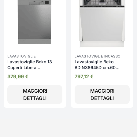
LAVASTOVIGLIE
LAVASTOVIGLIE INCASSO
Lavastoviglie Beko 13
Lavastoviglie Beko
Coperti Libera
BDIN38645D cm.60
installazione -
scomparsa totale 16
379,99
€
797,12
€
DVN05320X
coperti classe C
MAGGIORI
MAGGIORI
DETTAGLI
DETTAGLI