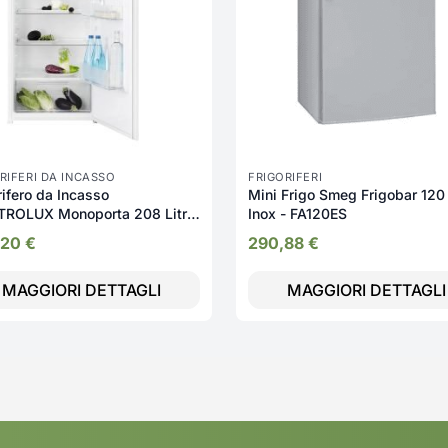
RIFERI DA INCASSO
FRIGORIFERI
rifero da Incasso
Mini Frigo Smeg Frigobar 120 
TROLUX Monoporta 208 Litri
Inox - FA120ES
eddamento Statico -
,20
€
290,88
€
AE12S
MAGGIORI DETTAGLI
MAGGIORI DETTAGLI