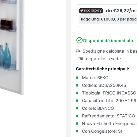
Disponibilità immediata
—
Spedizione calcolata in ba
Ritiro gratuito in sede
Caratteristiche principali:
Marca:
BEKO
Codice:
BDSA250K4S
Tipologia:
FRIGO INCASSO
Capacità in Litri:
200 - 299
Colore:
BIANCO
Raffreddamento:
STATICO
Nuova Etichetta Energetic
Con Congelatore:
SI