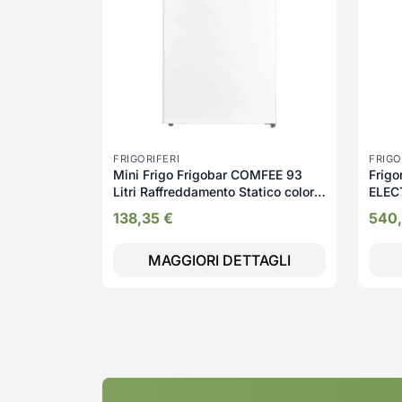
FRIGORIFERI
FRIGO
Mini Frigo Frigobar COMFEE 93
Frigo
Litri Raffreddamento Statico colore
ELEC
Bianco - RCD132WH2
Raffr
138,35
€
540
LRB3
MAGGIORI DETTAGLI