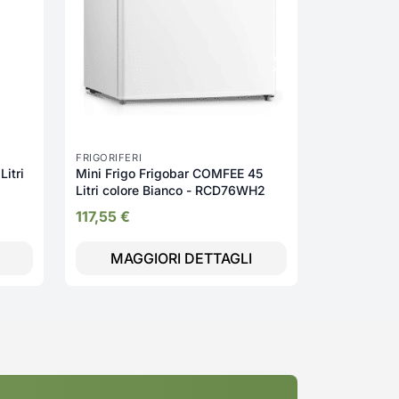
1.045,20
FRIGORIFERI
Litri
Mini Frigo Frigobar COMFEE 45
Litri colore Bianco - RCD76WH2
117,55
€
MAGGIORI DETTAGLI
MAGG