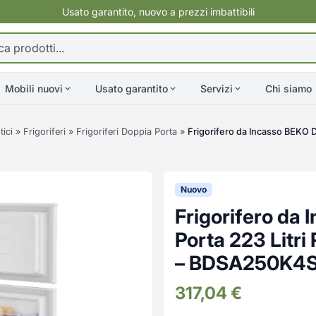
Usato garantito, nuovo a prezzi imbattibili
Mobili nuovi
Usato garantito
Servizi
Chi siamo
ici
»
Frigoriferi
»
Frigoriferi Doppia Porta
»
Frigorifero da Incasso BEKO D
Nuovo
Frigorifero da
Porta 223 Litr
– BDSA250K4
317,04
€