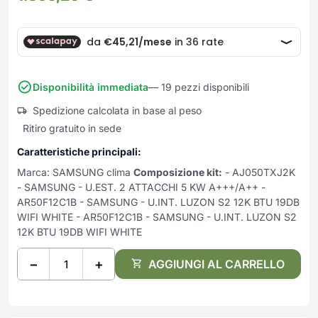
Frullatori
Lampade da parete
Mobili Ingresso
Grattugie elettriche
TAVOLI USATI
TAVOLINI USATI
Lampade da tavolo
Mobili Multiuso
Macchine caffe e capsule
Lampade da terra
Multiuso e Scarpiere
Pulizia Casa
Scarpiere
Robot Da Cucina
Disponibilità immediata
— 19 pezzi disponibili
Sbattitori
SOGGIORNO
UFFICIO
Spedizione calcolata in base al peso
Spremiagrumi e Centrifughe
Complementi Soggiorno
Banconi Reception
Ritiro gratuito in sede
Stiro
Divani e Poltrone
Cucitrici e accessori
Caratteristiche principali:
Tostapane
Sedie e Sgabelli
Mobili per ufficio
Marca: SAMSUNG clima
Composizione kit:
- AJ050TXJ2K
Tritacarne
Soggiorni e Pareti
Moduli per ufficio
- SAMSUNG - U.EST. 2 ATTACCHI 5 KW A+++/A++ -
Tritaverdure elettrici
Tavoli e Tavolini
Poltrone Barber Shop
AR50F12C1B - SAMSUNG - U.INT. LUZON S2 12K BTU 19DB
Utensili da cucina
WIFI WHITE - AR50F12C1B - SAMSUNG - U.INT. LUZON S2
Scrivanie
12K BTU 19DB WIFI WHITE
Yogurtiere
Sedie per ufficio
−
+
AGGIUNGI AL CARRELLO