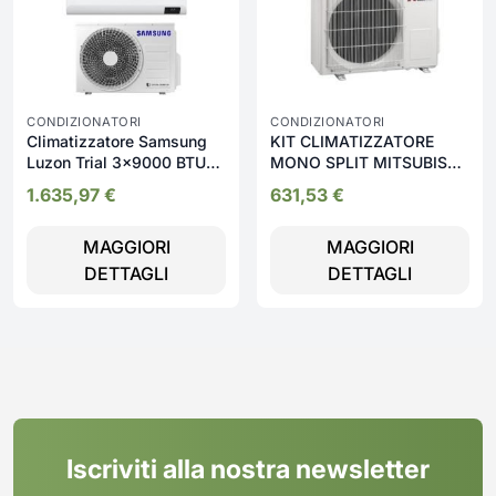
CONDIZIONATORI
CONDIZIONATORI
Climatizzatore Samsung
KIT CLIMATIZZATORE
Luzon Trial 3x9000 BTU
MONO SPLIT MITSUBISHI
A+++ WiFi Inverter 19 dB
HR 9000BTU A++/A+ WIFI
1.635,97
€
631,53
€
| KITHR25VFK
MAGGIORI
MAGGIORI
DETTAGLI
DETTAGLI
Iscriviti alla nostra newsletter