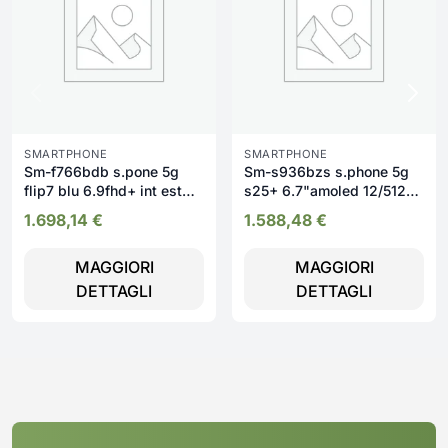
SMARTPHONE
SMARTPHONE
Sm-f766bdb s.pone 5g
Sm-s936bzs s.phone 5g
flip7 blu 6.9fhd+ int est
s25+ 6.7"amoled 12/512gb
4.1amoled 12/
50+12+10mp fr
1.698,14
€
1.588,48
€
MAGGIORI
MAGGIORI
DETTAGLI
DETTAGLI