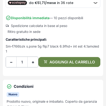
Frullatori
Lampade da parete
Mobili Ingresso
Grattugie elettriche
TAVOLI USATI
TAVOLINI USATI
Lampade da tavolo
Mobili Multiuso
Macchine caffe e capsule
Lampade da terra
Multiuso e Scarpiere
Disponibilità immediata
— 10 pezzi disponibili
Pulizia Casa
Scarpiere
Spedizione calcolata in base al peso
Robot Da Cucina
Ritiro gratuito in sede
Sbattitori
SOGGIORNO
UFFICIO
Spremiagrumi e Centrifughe
Caratteristiche principali:
Complementi Soggiorno
Banconi Reception
Stiro
Sm-f766bzk s.pone 5g flip7 black 6.9fhd+ int est 4.1amoled
Divani e Poltrone
Cucitrici e accessori
1
Tostapane
Sedie e Sgabelli
Mobili per ufficio
Tritacarne
Soggiorni e Pareti
Moduli per ufficio
−
+
AGGIUNGI AL CARRELLO
Tritaverdure elettrici
Tavoli e Tavolini
Poltrone Barber Shop
Utensili da cucina
Scrivanie
Yogurtiere
Sedie per ufficio
Condizioni
Nuovo
Prodotto nuovo, originale e imballato. Coperto da garanzia