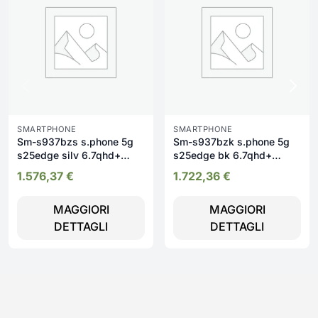
SMARTPHONE
SMARTPHONE
Sm-s937bzs s.phone 5g
Sm-s937bzk s.phone 5g
s25edge silv 6.7qhd+
s25edge bk 6.7qhd+
8core 12/256gb fo
8core 12/512gb fot
1.576,37
€
1.722,36
€
MAGGIORI
MAGGIORI
DETTAGLI
DETTAGLI