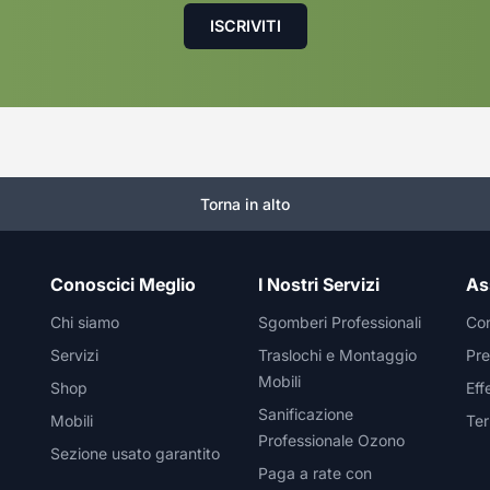
Torna in alto
Conoscici Meglio
I Nostri Servizi
As
Chi siamo
Sgomberi Professionali
Con
Servizi
Traslochi e Montaggio
Pre
Mobili
Shop
Eff
Sanificazione
Mobili
Ter
Professionale Ozono
Sezione usato garantito
Paga a rate con