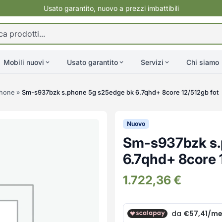
Usato garantito, nuovo a prezzi imbattibili
Mobili nuovi
Usato garantito
Servizi
Chi siamo
hone
»
Sm-s937bzk s.phone 5g s25edge bk 6.7qhd+ 8core 12/512gb fot
Nuovo
Sm-s937bzk s.
6.7qhd+ 8core 
1.722,36
€