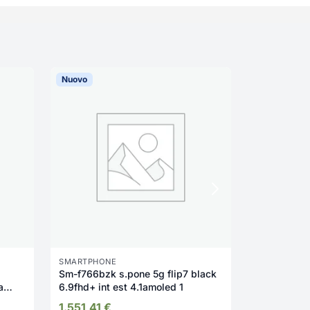
Nuovo
Nuovo
SMARTPHONE
SMARTPHON
Sm-f766bzk s.pone 5g flip7 black
OPPO A6 AI
a
6.9fhd+ int est 4.1amoled 1
fotocamera
lay
Display 6.
1.551,41
€
291,78
€