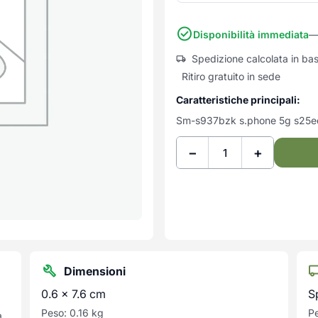
Disponibilità immediata
— 
Spedizione calcolata in ba
Ritiro gratuito in sede
Caratteristiche principali:
Sm-s937bzk s.phone 5g s25ed
−
+
Dimensioni
0.6 × 7.6 cm
S
Peso: 0.16 kg
Pe
a