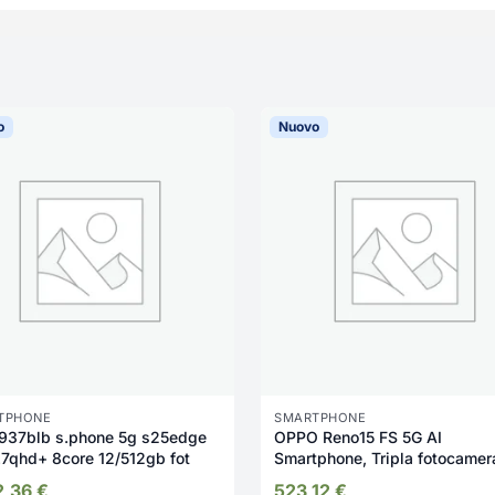
o
Nuovo
TPHONE
SMARTPHONE
937blb s.phone 5g s25edge
OPPO Reno15 FS 5G AI
.7qhd+ 8core 12/512gb fot
Smartphone, Tripla fotocamer
50+8+2MP, Selfie 50MP, Disp
2,36
€
523,12
€