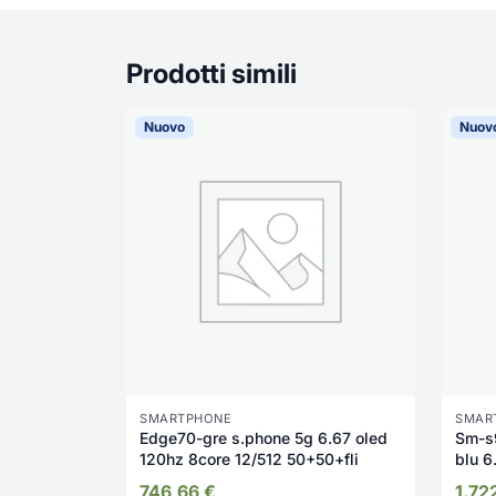
Prodotti simili
Nuovo
Nuov
SMARTPHONE
SMAR
Edge70-gre s.phone 5g 6.67 oled
Sm-s
120hz 8core 12/512 50+50+fli
blu 6
746,66
€
1.72