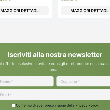
6.57” 120HZ AMOLED FHD+,
6500mAh, RAM
MAGGIORI DETTAGLI
MAGGIORI DETTAGLI
8GB(Esp2GB/4GB/8GB)+ROM
512GB [Versione Italia], Twili
Black
Iscriviti alla nostra newsletter
i offerte esclusive, novita e consigli direttamente nella tua c
email.
Confermo di aver preso visione della
Privacy Policy
.