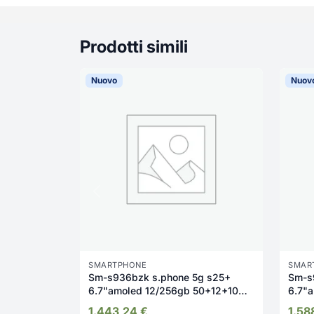
Prodotti simili
Nuovo
Nuov
SMARTPHONE
SMAR
Sm-s936bzk s.phone 5g s25+
Sm-s
6.7"amoled 12/256gb 50+12+10mp
6.7"
fr
fr
1.443,24
€
1.58