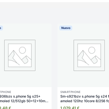
o
Nuovo
TPHONE
SMARTPHONE
936bzs s.phone 5g s25+
Sm-s921bzv s.phone 5g s24 
amoled 12/512gb 50+12+10mp
amoled 120hz 10core 8/256 fo
8,48
€
1.079,41
€