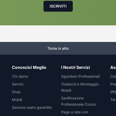
Torna in alto
Conoscici Meglio
I Nostri Servizi
As
Chi siamo
Sgomberi Professionali
Con
Servizi
Traslochi e Montaggio
Pre
Mobili
Shop
Eff
Sanificazione
Mobili
Ter
Professionale Ozono
Sezione usato garantito
Paga a rate con