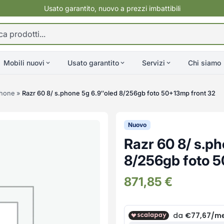
Usato garantito, nuovo a prezzi imbattibili
Mobili nuovi
Usato garantito
Servizi
Chi siamo
hone
»
Razr 60 8/ s.phone 5g 6.9″oled 8/256gb foto 50+13mp front 32
Nuovo
Razr 60 8/ s.p
8/256gb foto 5
871,85
€