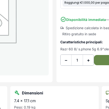
Disponibilità immediata
— 
Spedizione calcolata in ba
Ritiro gratuito in sede
Caratteristiche principali:
Razr 60 8/ s.phone 5g 6.9"ol
−
+
Dimensioni
7.4 × 17.1 cm
S
Peso: 0.19 kg
Pe
a