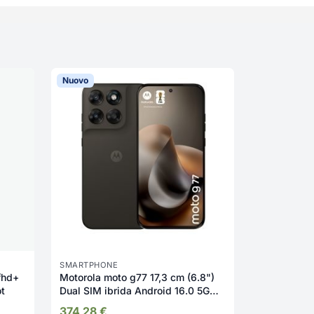
Nuovo
Nuovo
SMARTPHONE
SMARTPHON
fhd+
Motorola moto g77 17,3 cm (6.8")
OPPO A6 AI
t
Dual SIM ibrida Android 16.0 5G
fotocamera
USB tipo-C 8 GB 256 GB 5200 mAh
Display 6.
374,28
€
291,78
€