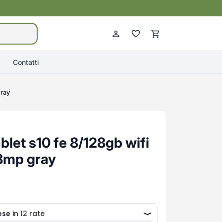
Contatti
gray
let s10 fe 8/128gb wifi
8mp gray