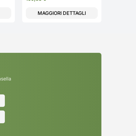
MAGGIORI DETTAGLI
MAGG
asella