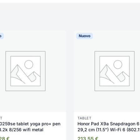
o
Nuovo
T
TABLET
0259se tablet yoga pro+ pen
Honor Pad X9a Snapdragon 6
11.1" 3.2k 8/256 wifi metal
29,2 cm (11.5") Wi-Fi 6 (802.1
Android 15 Grigio
,28
€
213,55
€