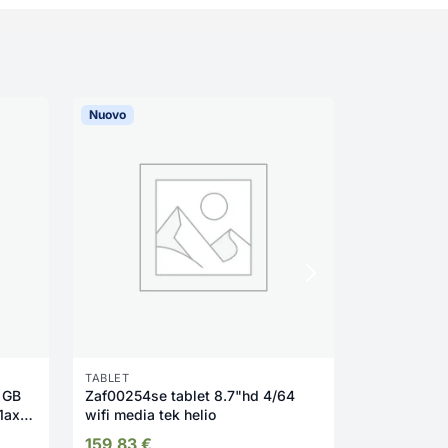
Nuovo
Nuovo
TABLET
TABLET
 GB
Zaf00254se tablet 8.7"hd 4/64
Honor Pad 
1ax)
wifi media tek helio
30,7 cm (12
(802.11ax) 
159,83
€
314,08
€