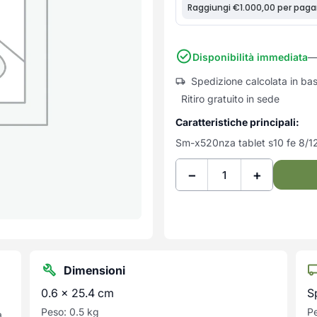
Disponibilità immediata
— 
Spedizione calcolata in ba
Ritiro gratuito in sede
Caratteristiche principali:
Sm-x520nza tablet s10 fe 8/1
−
+
Dimensioni
0.6 × 25.4 cm
S
Peso: 0.5 kg
Pe
a