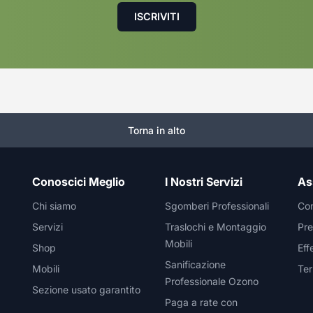
Torna in alto
Conoscici Meglio
I Nostri Servizi
As
Chi siamo
Sgomberi Professionali
Con
Servizi
Traslochi e Montaggio
Pre
Mobili
Shop
Eff
Sanificazione
Mobili
Ter
Professionale Ozono
Sezione usato garantito
Paga a rate con