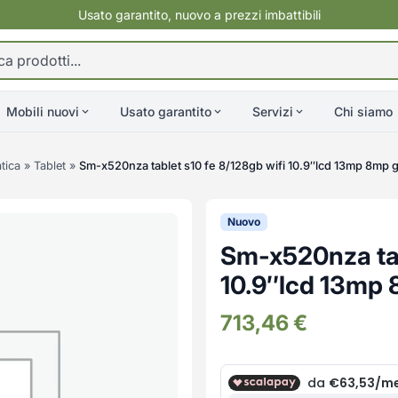
Usato garantito, nuovo a prezzi imbattibili
Mobili nuovi
Usato garantito
Servizi
Chi siamo
tica
»
Tablet
»
Sm-x520nza tablet s10 fe 8/128gb wifi 10.9″lcd 13mp 8mp 
Nuovo
Sm-x520nza tab
10.9″lcd 13mp 
713,46
€