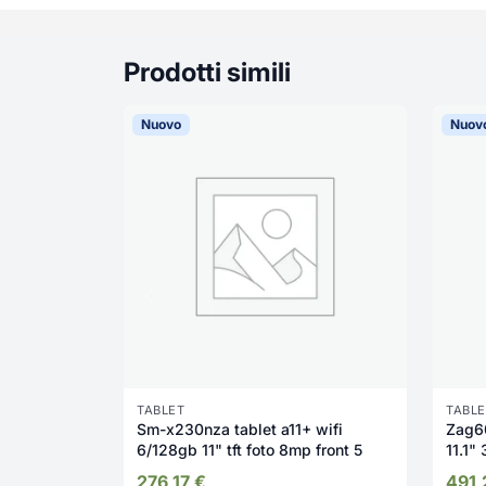
Prodotti simili
Nuovo
Nuov
TABLET
TABLE
Sm-x230nza tablet a11+ wifi
Zag6
6/128gb 11" tft foto 8mp front 5
276,17
€
491