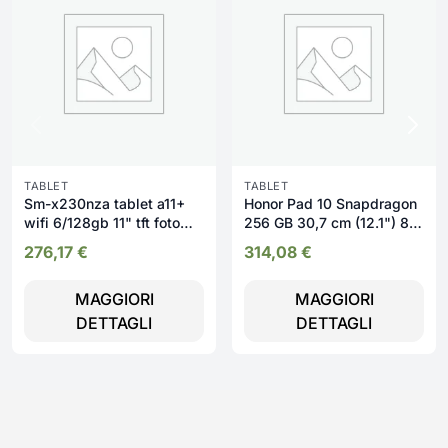
TABLET
TABLET
Sm-x230nza tablet a11+
Honor Pad 10 Snapdragon
wifi 6/128gb 11" tft foto
256 GB 30,7 cm (12.1") 8
8mp front 5
GB Wi-Fi 6 (802.11ax)
276,17
€
314,08
€
Android 15 Grigio
MAGGIORI
MAGGIORI
DETTAGLI
DETTAGLI