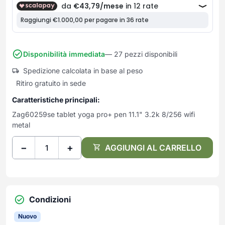
Frullatori
Lampade da parete
Mobili Ingresso
Grattugie elettriche
TAVOLI USATI
TAVOLINI USATI
Lampade da tavolo
Mobili Multiuso
Macchine caffe e capsule
Lampade da terra
Multiuso e Scarpiere
Pulizia Casa
Scarpiere
Disponibilità immediata
— 27 pezzi disponibili
Robot Da Cucina
Sbattitori
Spedizione calcolata in base al peso
SOGGIORNO
UFFICIO
Ritiro gratuito in sede
Spremiagrumi e Centrifughe
Complementi Soggiorno
Banconi Reception
Stiro
Divani e Poltrone
Cucitrici e accessori
Caratteristiche principali:
Tostapane
Sedie e Sgabelli
Mobili per ufficio
Zag60259se tablet yoga pro+ pen 11.1" 3.2k 8/256 wifi
Tritacarne
metal
Soggiorni e Pareti
Moduli per ufficio
Tritaverdure elettrici
Tavoli e Tavolini
Poltrone Barber Shop
−
+
AGGIUNGI AL CARRELLO
Utensili da cucina
Scrivanie
Yogurtiere
Sedie per ufficio
Condizioni
Nuovo