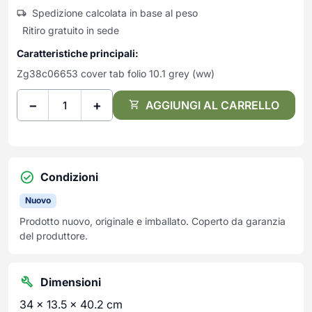
Frullatori
Spedizione calcolata in base al peso
Lampade da parete
Mobili Ingresso
Grattugie elettriche
TAVOLI USATI
TAVOLINI USATI
Ritiro gratuito in sede
Lampade da tavolo
Mobili Multiuso
Macchine caffe e capsule
Lampade da terra
Multiuso e Scarpiere
Caratteristiche principali:
Pulizia Casa
Scarpiere
Zg38c06653 cover tab folio 10.1 grey (ww)
Robot Da Cucina
Sbattitori
SOGGIORNO
UFFICIO
−
+
AGGIUNGI AL CARRELLO
Spremiagrumi e Centrifughe
Complementi Soggiorno
Banconi Reception
Stiro
Divani e Poltrone
Cucitrici e accessori
Tostapane
Sedie e Sgabelli
Mobili per ufficio
Tritacarne
Soggiorni e Pareti
Moduli per ufficio
Condizioni
Tritaverdure elettrici
Tavoli e Tavolini
Poltrone Barber Shop
Nuovo
Utensili da cucina
Scrivanie
Prodotto nuovo, originale e imballato. Coperto da garanzia
Yogurtiere
Sedie per ufficio
del produttore.
Dimensioni
34 × 13.5 × 40.2 cm