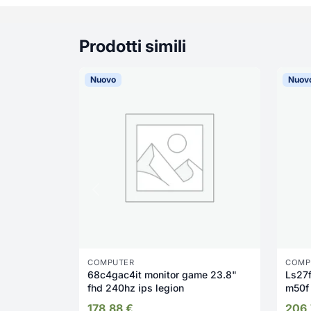
Prodotti simili
Nuovo
Nuov
COMPUTER
COMP
68c4gac4it monitor game 23.8"
Ls27
fhd 240hz ips legion
m50f
178,88
€
206