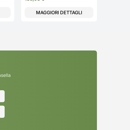
MAGGIORI DETTAGLI
MAGG
asella