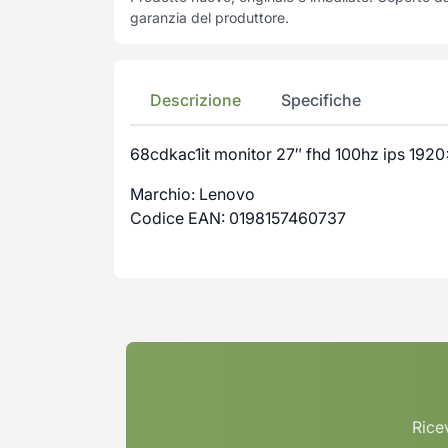
garanzia del produttore.
Descrizione
Specifiche
68cdkac1it monitor 27″ fhd 100hz ips 192
Marchio: Lenovo
Codice EAN: 0198157460737
Ricev