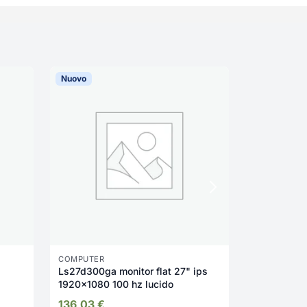
Nuovo
Nuovo
COMPUTER
COMPUTER
Ls27d300ga monitor flat 27" ips
Lenovo Ide
1920x1080 100 hz lucido
Intel Cele
136,03
€
468,27
€