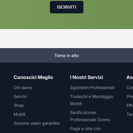
Torna in alto
Conoscici Meglio
I Nostri Servizi
As
Chi siamo
Sgomberi Professionali
Con
Servizi
Traslochi e Montaggio
Pre
Mobili
Shop
Eff
Sanificazione
Mobili
Ter
Professionale Ozono
Sezione usato garantito
Paga a rate con