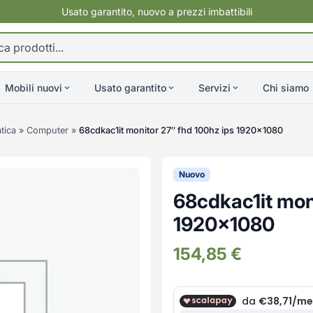
Usato garantito, nuovo a prezzi imbattibili
Mobili nuovi
Usato garantito
Servizi
Chi siamo
tica
»
Computer
»
68cdkac1it monitor 27″ fhd 100hz ips 1920×1080
Nuovo
68cdkac1it mon
1920×1080
154,85
€