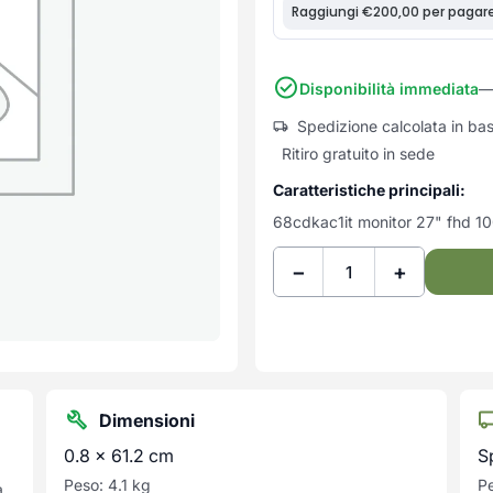
Disponibilità immediata
—
Spedizione calcolata in ba
Ritiro gratuito in sede
Caratteristiche principali:
68cdkac1it monitor 27" fhd 1
−
+
Dimensioni
0.8 × 61.2 cm
S
Peso: 4.1 kg
Pe
a