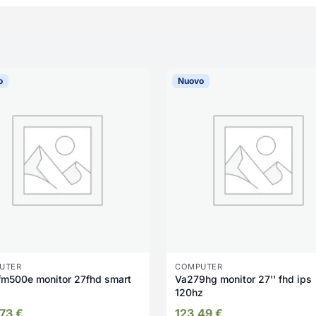
o
Nuovo
UTER
COMPUTER
fm500e monitor 27fhd smart
Va279hg monitor 27'' fhd ips
120hz
,73
€
123,49
€