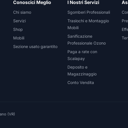
Conoscici Meglio
I Nostri Servizi
As
Chi siamo
Sgomberi Professionali
Con
Servizi
Traslochi e Montaggio
Pre
Mobili
Shop
Eff
Sanificazione
Mobili
Ter
Professionale Ozono
Sezione usato garantito
Paga a rate con
Scalapay
Deposito e
Magazzinaggio
Conto Vendita
eano (VR)