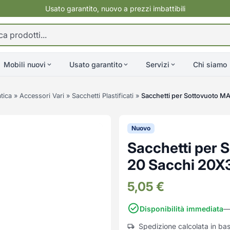
Usato garantito, nuovo a prezzi imbattibili
Mobili nuovi
Usato garantito
Servizi
Chi siamo
tica
»
Accessori Vari
»
Sacchetti Plastificati
»
Sacchetti per Sottovuoto M
Nuovo
Sacchetti per 
20 Sacchi 20X
5,05
€
Disponibilità immediata
—
Spedizione calcolata in ba