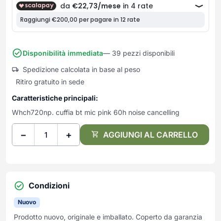
Frullatori
Lampade da parete
Mobili Ingresso
Grattugie elettriche
TAVOLI USATI
TAVOLINI USATI
Lampade da tavolo
Mobili Multiuso
Macchine caffe e capsule
Lampade da terra
Multiuso e Scarpiere
Pulizia Casa
Scarpiere
Disponibilità immediata
— 39 pezzi disponibili
Robot Da Cucina
Sbattitori
Spedizione calcolata in base al peso
SOGGIORNO
UFFICIO
Ritiro gratuito in sede
Spremiagrumi e Centrifughe
Complementi Soggiorno
Banconi Reception
Stiro
Divani e Poltrone
Cucitrici e accessori
Caratteristiche principali:
Tostapane
Sedie e Sgabelli
Mobili per ufficio
Whch720np. cuffia bt mic pink 60h noise cancelling
Tritacarne
Soggiorni e Pareti
Moduli per ufficio
−
+
AGGIUNGI AL CARRELLO
Tritaverdure elettrici
Tavoli e Tavolini
Poltrone Barber Shop
Utensili da cucina
Scrivanie
Yogurtiere
Sedie per ufficio
Condizioni
Nuovo
Prodotto nuovo, originale e imballato. Coperto da garanzia