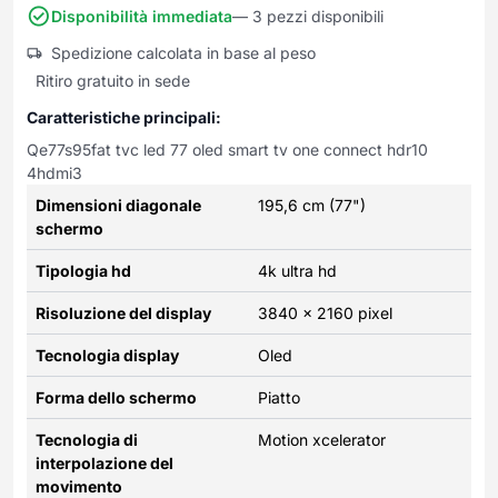
Frullatori
Disponibilità immediata
— 3 pezzi disponibili
Lampade da parete
Mobili Ingresso
Grattugie elettriche
TAVOLI USATI
TAVOLINI USATI
Spedizione calcolata in base al peso
Lampade da tavolo
Mobili Multiuso
Macchine caffe e capsule
Ritiro gratuito in sede
Lampade da terra
Multiuso e Scarpiere
Pulizia Casa
Scarpiere
Caratteristiche principali:
Robot Da Cucina
Qe77s95fat tvc led 77 oled smart tv one connect hdr10
Sbattitori
SOGGIORNO
UFFICIO
4hdmi3
Spremiagrumi e Centrifughe
Complementi Soggiorno
Banconi Reception
Dimensioni diagonale
195,6 cm (77")
Stiro
Divani e Poltrone
Cucitrici e accessori
schermo
Tostapane
Sedie e Sgabelli
Mobili per ufficio
Tipologia hd
4k ultra hd
Tritacarne
Soggiorni e Pareti
Moduli per ufficio
Tritaverdure elettrici
Tavoli e Tavolini
Poltrone Barber Shop
Risoluzione del display
3840 x 2160 pixel
Utensili da cucina
Scrivanie
Tecnologia display
Oled
Yogurtiere
Sedie per ufficio
Forma dello schermo
Piatto
Tecnologia di
Motion xcelerator
interpolazione del
movimento