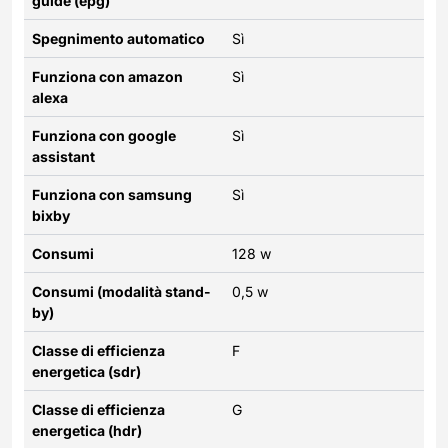
guide (epg)
Spegnimento automatico
Sì
Funziona con amazon
Sì
alexa
Funziona con google
Sì
assistant
Funziona con samsung
Sì
bixby
Consumi
128 w
Consumi (modalità stand-
0,5 w
by)
Classe di efficienza
F
energetica (sdr)
Classe di efficienza
G
energetica (hdr)