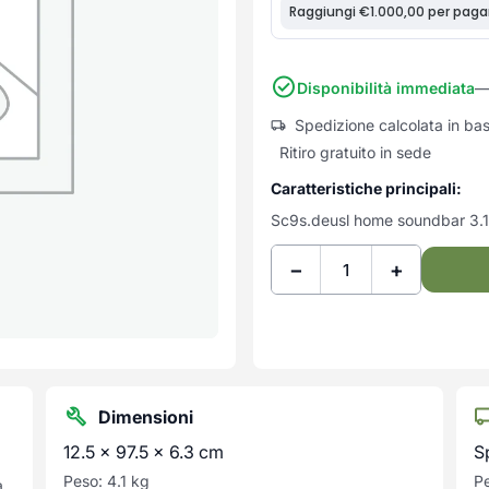
Disponibilità immediata
—
Spedizione calcolata in ba
Ritiro gratuito in sede
Caratteristiche principali:
Sc9s.deusl home soundbar 3.1
−
+
Dimensioni
12.5 × 97.5 × 6.3 cm
S
Peso: 4.1 kg
Pe
a