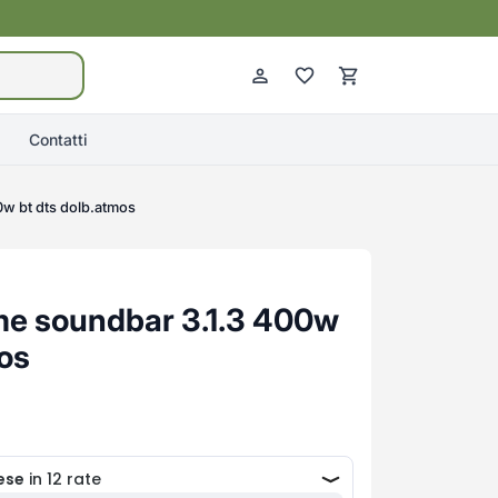
Contatti
w bt dts dolb.atmos
me soundbar 3.1.3 400w
mos