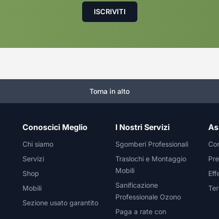
Torna in alto
Conoscici Meglio
I Nostri Servizi
As
Chi siamo
Sgomberi Professionali
Con
Servizi
Traslochi e Montaggio
Pre
Mobili
Shop
Eff
Sanificazione
Mobili
Ter
Professionale Ozono
Sezione usato garantito
Paga a rate con