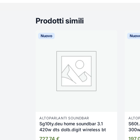
Prodotti simili
Nuovo
Nuov
ALTOPARLANTI SOUNDBAR
ALTO
Sg10ty.deu home soundbar 3.1
S60t.
420w dts dolb.digit wireless bt
300w 
727,74
€
197,