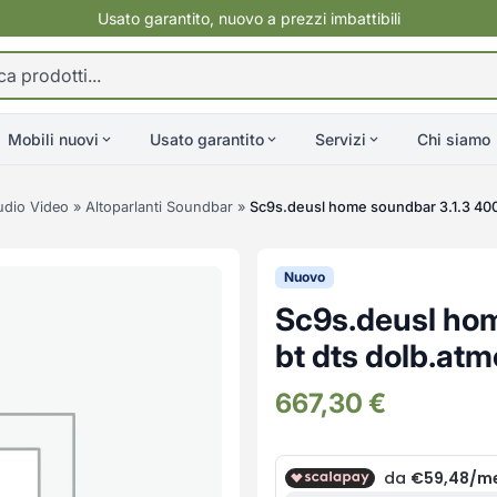
Usato garantito, nuovo a prezzi imbattibili
Mobili nuovi
Usato garantito
Servizi
Chi siamo
udio Video
»
Altoparlanti Soundbar
»
Sc9s.deusl home soundbar 3.1.3 400
Nuovo
Sc9s.deusl ho
bt dts dolb.at
667,30
€