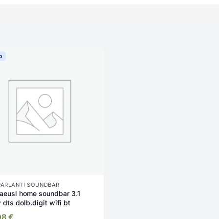
o
PARLANTI SOUNDBAR
aeusl home soundbar 3.1
dts dolb.digit wifi bt
08
€