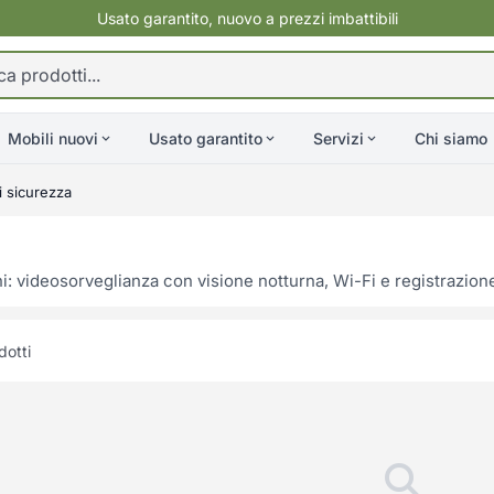
Usato garantito, nuovo a prezzi imbattibili
Mobili nuovi
Usato garantito
Servizi
Chi siamo
 sicurezza
i: videosorveglianza con visione notturna, Wi-Fi e registrazion
otti