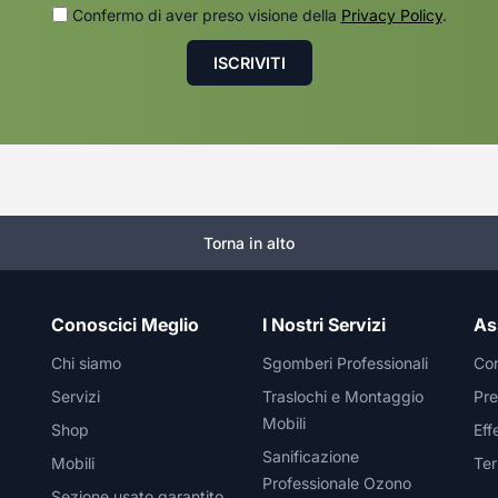
Confermo di aver preso visione della
Privacy Policy
.
Torna in alto
Conoscici Meglio
I Nostri Servizi
As
Chi siamo
Sgomberi Professionali
Con
Servizi
Traslochi e Montaggio
Pre
Mobili
Shop
Eff
Sanificazione
Mobili
Ter
Professionale Ozono
Sezione usato garantito