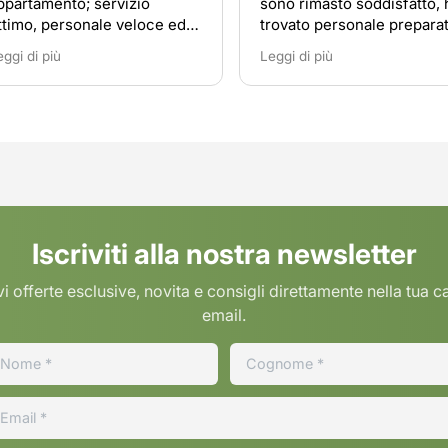
ppartamento; servizio
sono rimasto soddisfatto, 
ttimo, personale veloce ed
trovato personale prepara
rdinato. Consiglio di
disponibile
eggi di più
Leggi di più
ivolgersi a loro in caso di
ecessità.
Iscriviti alla nostra newsletter
i offerte esclusive, novita e consigli direttamente nella tua c
email.