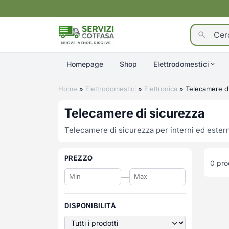
Homepage
Shop
Elettrodomestici
Home
»
Elettrodomestici
»
Elettronica
»
Telecamere di
Telecamere di sicurezza
Telecamere di sicurezza per interni ed estern
PREZZO
0
prod
—
DISPONIBILITÀ