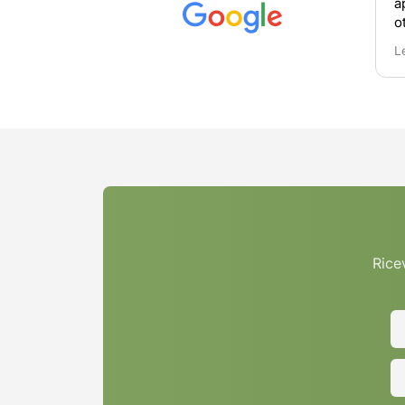
a
o
o
L
r
n
Ricev