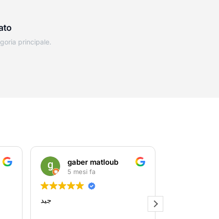
ato
egoria principale.
gaber matloub
ivano
5 mesi fa
5 mesi
جيد
Tantissimi pr
bene se sei f