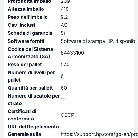
Profondità imballo
239
Altezza imballo
410
Peso dell'imballo
9,2
Cavi inclusi
AC
Scheda di garanzia
Sì
Software forniti
Software di stampa HP, disponibil
Codice del Sistema
84433100
Armonizzato (SA)
Peso del pallet
574
Numero di livelli per
6
pallet
Quantità per pallett
60
Numero di scatole per
10
strato
Certificati di
CECP
conformità
URL del Regolamento
Generale sulla
https://support.hp.com/gb-en/pr