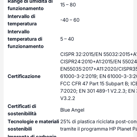
Range di umidità di
15 – 80
funzionamento
Intervallo di
-40 – 60
temperatura
Intervallo
temperatura di
5 – 40
funzionamento
CISPR 32:2015/EN 55032:2015+A1
CISPR24:2010+A1:2015/EN 55024
EN55035:2017+A11:2020/CISPR35
Certificazione
61000-3-2:2019; EN 61000-3-3:2
FCC CFR 47 Part 15 Subpart B; IC
7:2020; EN 301 489-1 V2.2.3; EN
V3.2.2
Certificati di
Blue Angel
sostenibilità
Tecnologie e materiali
25% di plastica riciclata post-con
sostenibili
tramite il programma HP Planet P
Impronta di carbonio