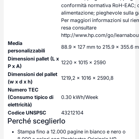
conformità normativa RoH-EAC; 
alimentazione; pieghevole sulla g
Per maggiori informazioni sul rie
resa consultare
http://www.hp.com/go/learnabou
Media
88.9 x 127 mm to 215.9 x 355.6 
personalizzabili
Dimensioni pallet (L x
1220 x 1015 x 2590
P x A)
Dimensioni del pallet
1219,2 x 1016 x 2590,8
(w x d x h)
Numero TEC
(Consumo tipico di
0.30 kWh/Week
elettricità)
Codice UNSPSC
43212104
Perché sceglierlo
Stampa fino a 12.000 pagine in bianco e nero o
8.000 a colori con l’Inchiostro Originale HP