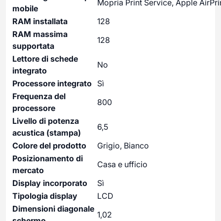
Mopria Print Service, Apple AirPri
mobile
RAM installata
128
RAM massima
128
supportata
Lettore di schede
No
integrato
Processore integrato
Sì
Frequenza del
800
processore
Livello di potenza
6,5
acustica (stampa)
Colore del prodotto
Grigio, Bianco
Posizionamento di
Casa e ufficio
mercato
Display incorporato
Sì
Tipologia display
LCD
Dimensioni diagonale
1,02
schermo