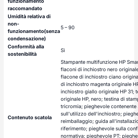
funzionamento
raccomandato
Umidità relativa di
non-
5 – 90
funzionamento(senza
condensazione)
Conformità alla
Sì
sostenibilità
Stampante multifunzione HP Smar
flaconi di inchiostro nero origina
flacone di inchiostro ciano origin
di inchiostro magenta originale HP
inchiostro giallo originale HP 31; 
originale HP, nero; testina di stam
tricromia; pieghevole contenente
sull'utilizzo dell'inchiostro; piegh
Contenuto scatola
reimballaggio; guida all'installazi
riferimento; pieghevole sulla con
normativa; pieghevole PT; pieghe