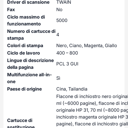
Driver di scansione
TWAIN
Fax
No
Ciclo massimo di
5000
funzionamento
Numero di cartucce di
4
stampa
Colori di stampa
Nero, Ciano, Magenta, Giallo
Ciclo de lavoro
400 – 800
Lingue di descrizione
PCL 3 GUI
della pagina
Multifunzione all-in-
Sì
one
Paese di origine
Cina, Tailandia
Flacone di inchiostro nero origin
ml (~6000 pagine), flacone di inc
originale HP 31, 70 ml (~8000 pag
inchiostro magenta originale HP 
Cartucce di
pagine), flacone di inchiostro gial
sostituzione