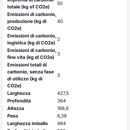
50
totale (kg of CO2e)
Emissioni di carbonio,
produzione (kg di
40
CO2e)
Emissioni di carbonio,
2
logistica (kg di CO2e)
Emissioni di carbonio,
3
fine vita (kg di CO2e)
Emissioni totali di
carbonio, senza fase
3
di utilizzo (kg di
CO2e)
Larghezza
427,5
Profondità
364
Altezza
198,6
Peso
6,38
Larghezza imballo
484