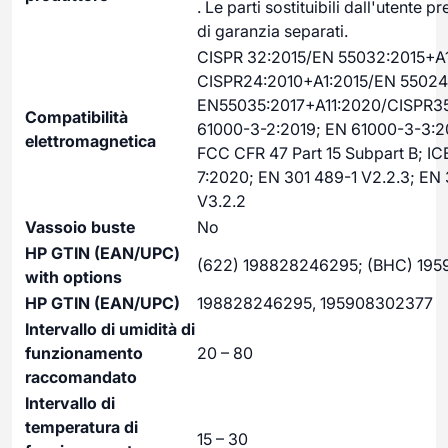
. Le parti sostituibili dall'utente 
di garanzia separati.
CISPR 32:2015/EN 55032:2015+A1
CISPR24:2010+A1:2015/EN 55024
EN55035:2017+A11:2020/CISPR35
Compatibilità
61000-3-2:2019; EN 61000-3-3:2
elettromagnetica
FCC CFR 47 Part 15 Subpart B; IC
7:2020; EN 301 489-1 V2.2.3; EN
V3.2.2
Vassoio buste
No
HP GTIN (EAN/UPC)
(622) 198828246295; (BHC) 19
with options
HP GTIN (EAN/UPC)
198828246295, 195908302377
Intervallo di umidità di
funzionamento
20 – 80
raccomandato
Intervallo di
temperatura di
15 – 30