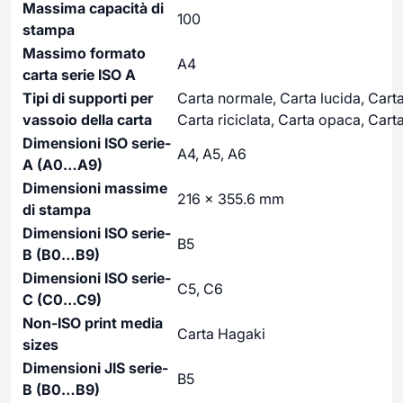
Massima capacità di
100
stampa
Massimo formato
A4
carta serie ISO A
Tipi di supporti per
Carta normale, Carta lucida, Carta
vassoio della carta
Carta riciclata, Carta opaca, Cart
Dimensioni ISO serie-
A4, A5, A6
A (A0…A9)
Dimensioni massime
216 x 355.6 mm
di stampa
Dimensioni ISO serie-
B5
B (B0…B9)
Dimensioni ISO serie-
C5, C6
C (C0…C9)
Non-ISO print media
Carta Hagaki
sizes
Dimensioni JIS serie-
B5
B (B0…B9)