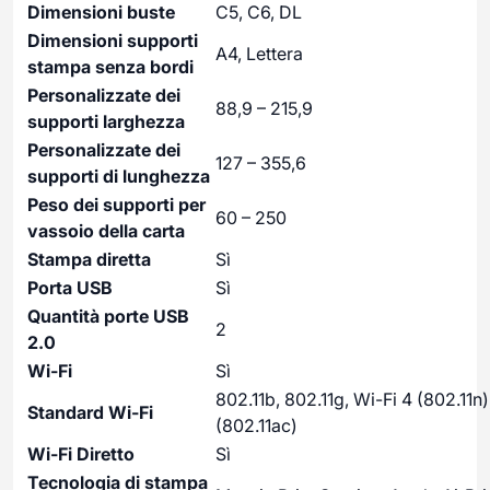
Dimensioni buste
C5, C6, DL
Dimensioni supporti
A4, Lettera
stampa senza bordi
Personalizzate dei
88,9 – 215,9
supporti larghezza
Personalizzate dei
127 – 355,6
supporti di lunghezza
Peso dei supporti per
60 – 250
vassoio della carta
Stampa diretta
Sì
Porta USB
Sì
Quantità porte USB
2
2.0
Wi-Fi
Sì
802.11b, 802.11g, Wi-Fi 4 (802.11n)
Standard Wi-Fi
(802.11ac)
Wi-Fi Diretto
Sì
Tecnologia di stampa