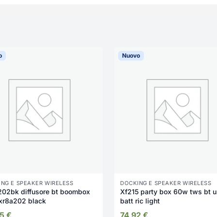
o
Nuovo
NG E SPEAKER WIRELESS
DOCKING E SPEAKER WIRELESS
fusore bt boombox
Xf215 party box 60w tws bt usb
 xr8a202 black
batt ric light
85
€
74,92
€