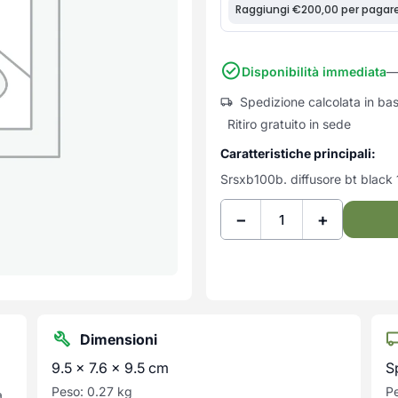
Disponibilità immediata
— 
Spedizione calcolata in ba
Ritiro gratuito in sede
Caratteristiche principali:
Srsxb100b. diffusore bt black
−
+
Dimensioni
9.5 × 7.6 × 9.5 cm
S
Peso: 0.27 kg
Pe
a