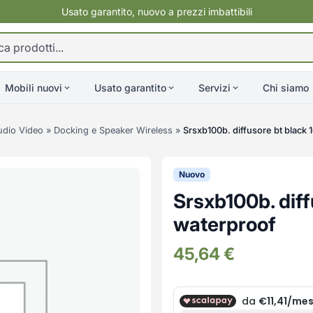
Usato garantito, nuovo a prezzi imbattibili
Mobili nuovi
Usato garantito
Servizi
Chi siamo
udio Video
»
Docking e Speaker Wireless
»
Srsxb100b. diffusore bt black
Nuovo
Srsxb100b. diff
waterproof
45,64
€