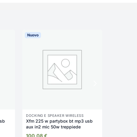
Nuovo
Nuovo
DOCKING E SPEAKER WIRELESS
DOCKING E 
Xfm 225 w partybox bt mp3 usb
Xr8a01 pin 
aux in2 mic 50w treppiede
wireless bi
100,08
€
18,17
€