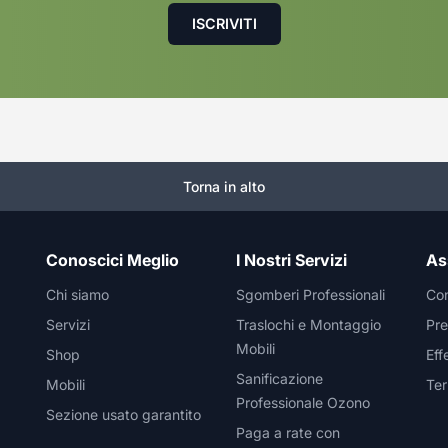
Torna in alto
Conoscici Meglio
I Nostri Servizi
As
Chi siamo
Sgomberi Professionali
Con
Servizi
Traslochi e Montaggio
Pre
Mobili
Shop
Eff
Sanificazione
Mobili
Ter
Professionale Ozono
Sezione usato garantito
Paga a rate con