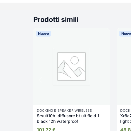
Prodotti simili
Nuovo
Nuov
DOCKING E SPEAKER WIRELESS
DOCKI
Srsult10b. diffusore bt ult field 1
Xr8a202bk dif
black 12h waterproof
light
101,72
€
48,