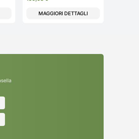
MAGGIORI DETTAGLI
MAGG
asella